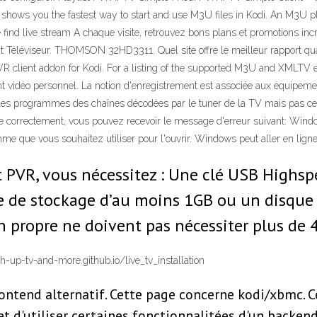
shows you the fastest way to start and use M3U files in Kodi. An M3U pla
 we find live stream A chaque visite, retrouvez bons plans et promotions i
Téléviseur. THOMSON 32HD3311. Quel site offre le meilleur rapport quali
 client addon for Kodi. For a listing of the supported M3U and XMLTV e
t vidéo personnel. La notion d'enregistrement est associée aux équipement
les programmes des chaînes décodées par le tuner de la TV mais pas ceu
églée correctement, vous pouvez recevoir le message d'erreur suivant: Wind
amme que vous souhaitez utiliser pour l'ouvrir. Windows peut aller en li
 PVR, vous nécessitez : Une clé USB Highsp
ce de stockage d’au moins 1GB ou un disque 
 propre ne doivent pas nécessiter plus de
-up-tv-and-more.github.io/live_tv_installation
ontend alternatif. Cette page concerne kodi/xbmc. C
met d'utiliser certaines fonctionnalitées d'un backe