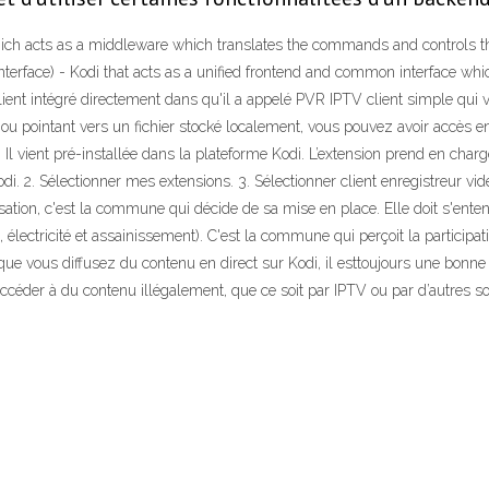
hich acts as a middleware which translates the commands and controls th
interface) - Kodi that acts as a unified frontend and common interface wh
lient intégré directement dans qu'il a appelé PVR IPTV client simple qui 
 ou pointant vers un fichier stocké localement, vous pouvez avoir accès 
 Il vient pré-installée dans la plateforme Kodi. L’extension prend en charge
. 2. Sélectionner mes extensions. 3. Sélectionner client enregistreur vi
tion, c'est la commune qui décide de sa mise en place. Elle doit s'entend
lectricité et assainissement). C'est la commune qui perçoit la participat
ue vous diffusez du contenu en direct sur Kodi, il esttoujours une bonne pr
pour accéder à du contenu illégalement, que ce soit par IPTV ou par d’autre