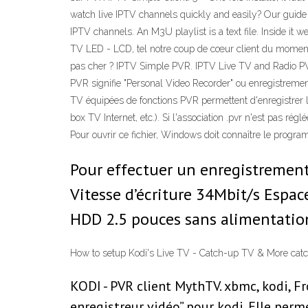
watch live IPTV channels quickly and easily? Our guide 
IPTV channels. An M3U playlist is a text file. Inside it
TV LED - LCD, tel notre coup de cœur client du moment 
pas cher ? IPTV Simple PVR. IPTV Live TV and Radio PVR
PVR signifie "Personal Video Recorder" ou enregistremen
TV équipées de fonctions PVR permettent d'enregistrer 
box TV Internet, etc.). Si l'association .pvr n'est pas r
Pour ouvrir ce fichier, Windows doit connaître le progr
Pour effectuer un enregistrement
Vitesse d’écriture 34Mbit/s Espa
HDD 2.5 pouces sans alimentation
How to setup Kodi's Live TV - Catch-up TV & More catch
KODI - PVR client MythTV. xbmc, kodi, Fr
enregistreur vidéo” pour kodi. Elle per