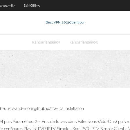
che45587
Sahl68855
Best VPN 2021
Client pvr
Kandarian25563
Kandarian25563
-up-tv-and-more.github.io/live_tv_installation
M puis Paramètres. 2 – Ensuite tu vas dans Extensions (Add-Ons) puis mes
ut le configurer. Playlist PVR IPTV Simple : Kodi PVR IPTV Simple Client -