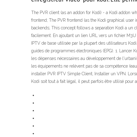
The PVR client (as an addon for Kodi) - a Kodi addon w
frontend; The PVR frontend (as the Kodi graphical user 
backends; This concept follows a separation Kodi a un c
facilement. En ajoutant un lien URL vers un fichier M3U
IPTV de base utilisée par la plupart des utilisateurs Kodi.
guides de programmes électroniques (EPG). 1. Lancer Kodi
les dépenses nécessaires au développement de l'urbanisa
les équipements ne relèvent pas de sa compétence (eau, é
installer PVR IPTV Simple Client, Installer un VPN. Lorsq
Kodi soit tout à fait légal, il peut parfois être utilisé 