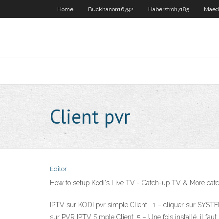
Home
Buckhanon16792
Haberstroh7185
Maed
Client pvr
Editor
How to setup Kodi's Live TV - Catch-up TV & More catch
IPTV sur KODI pvr simple Client . 1 – cliquer sur SYSTE
sur PVR IPTV Simple Client. 5 – Une fois installé, il fa