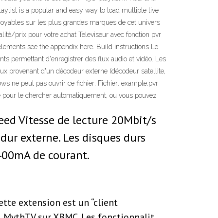
ylist is a popular and easy way to load multiple live
ncroyables sur les plus grandes marques de cet univers
té/prix pour votre achat Televiseur avec fonction pvr
lements see the appendix here. Build instructions Le
s permettant d'enregistrer des flux audio et vidéo. Les
x provenant d'un décodeur externe (décodeur satellite,
ows ne peut pas ouvrir ce fichier: Fichier: example.pvr
gne pour le chercher automatiquement, ou vous pouvez
eed Vitesse de lecture 20Mbit/s
dur externe. Les disques durs
 400mA de courant.
ette extension est un “client
nd MythTV sur XBMC. Les fonctionnalit